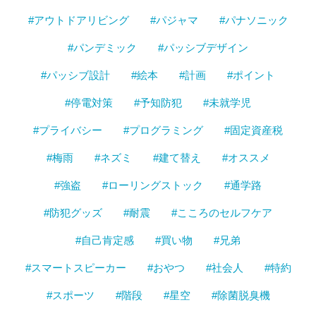
#アウトドアリビング
#パジャマ
#パナソニック
#パンデミック
#パッシブデザイン
#パッシブ設計
#絵本
#計画
#ポイント
#停電対策
#予知防犯
#未就学児
#プライバシー
#プログラミング
#固定資産税
#梅雨
#ネズミ
#建て替え
#オススメ
#強盗
#ローリングストック
#通学路
#防犯グッズ
#耐震
#こころのセルフケア
#自己肯定感
#買い物
#兄弟
#スマートスピーカー
#おやつ
#社会人
#特約
#スポーツ
#階段
#星空
#除菌脱臭機