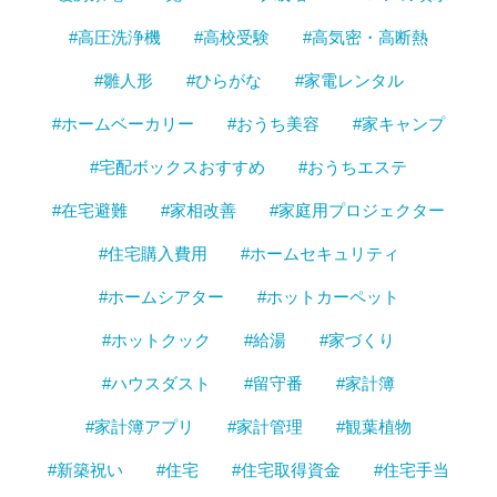
#高圧洗浄機
#高校受験
#高気密・高断熱
#雛人形
#ひらがな
#家電レンタル
#ホームベーカリー
#おうち美容
#家キャンプ
#宅配ボックスおすすめ
#おうちエステ
#在宅避難
#家相改善
#家庭用プロジェクター
#住宅購入費用
#ホームセキュリティ
#ホームシアター
#ホットカーペット
#ホットクック
#給湯
#家づくり
#ハウスダスト
#留守番
#家計簿
#家計簿アプリ
#家計管理
#観葉植物
#新築祝い
#住宅
#住宅取得資金
#住宅手当