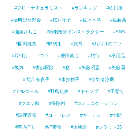
#プロ・ナチュラリスト
#ランキング
#佐川旭
#歳時記研究会
#桜井礼子
#佐々木洋
#佐藤蕗
#瀬尾さちこ
#睡眠改善インストラクター
#SNS
#園田純寛
#収納術
#旅育
#片付けのコツ
#片付け
#コツ
#豊田眞弓
#旅行
#不用品
#換気
#害獣駆除
#窓
#矢藤昭憲
#矢藤園
#大沢 有貴子
#米持祐子
#空気清浄機
#アルコール
#野鳥観察
#キャンプ
#子育て
#クエン酸
#掃除術
#コミュニケーション
#調理家電
#コードレス
#カーテン
#土間
#室内干し
#行事食
#体験談
#フラット35