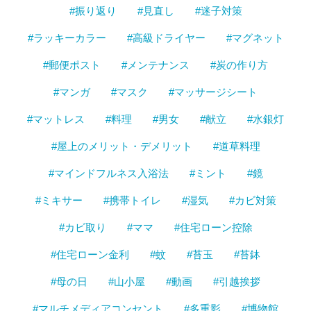
#振り返り
#見直し
#迷子対策
#ラッキーカラー
#高級ドライヤー
#マグネット
#郵便ポスト
#メンテナンス
#炭の作り方
#マンガ
#マスク
#マッサージシート
#マットレス
#料理
#男女
#献立
#水銀灯
#屋上のメリット・デメリット
#道草料理
#マインドフルネス入浴法
#ミント
#鏡
#ミキサー
#携帯トイレ
#湿気
#カビ対策
#カビ取り
#ママ
#住宅ローン控除
#住宅ローン金利
#蚊
#苔玉
#苔鉢
#母の日
#山小屋
#動画
#引越挨拶
#マルチメディアコンセント
#多重影
#博物館