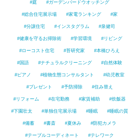
#庭
#ガーデンバードウオッチング
#総合住宅展示場
#家電ランキング
#家
#分譲住宅
#インスタグラム
#泉健司
#健康を守るお掃除術
#学習環境
#リビング
#ローコスト住宅
#苔研究家
#本橋ひろえ
#国語
#ナチュラルクリーニング
#自然体験
#ピアノ
#植物生態コンサルタント
#幼児教室
#プレゼント
#予防掃除
#住み替え
#リフォーム
#在宅勤務
#家賃補助
#炊飯器
#下園壮太
#単独住宅展示場
#睡眠
#睡眠の質
#備蓄
#書斎
#夏休み
#防犯カメラ
#テーブルコーディネート
#テレワーク