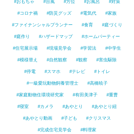
#おもちゃ
#台風
#方位
#お風呂
#対策
#コロナ禍
#防災グッズ
#電気代
#家族
#ファイナンシャルプランナー
#食育
#庭づくり
#庭作り
#ハザードマップ
#ホームパーティー
#住宅展示場
#現場見学会
#学習法
#中学生
#模様替え
#自然観察
#観察
#害虫駆除
#停電
#スマホ
#テレビ
#トイレ
#一級愛玩動物飼養管理士
#高橋暁子
#家庭動物住環境研究家
#有田美津子
#重曹
#寝室
#カメラ
#あやとり
#あやとり紐
#あやとり動画
#子ども
#クリスマス
#完成住宅見学会
#料理家