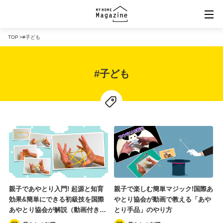
TOP
#子ども
規格住宅ポータル「マイホームマーケット」
#子ども
バーチャル住宅展示場「VRタウン」
「MY HOME MARKET」楽天市場店
親子であやとり入門! 起源と知育
親子で楽しむ簡単マジック!国際あ
効果&簡単にできる初級技を国際
やとり協会が動画で教える「あや
あやとり協会が解説（動画付き…
とり手品」のやり方