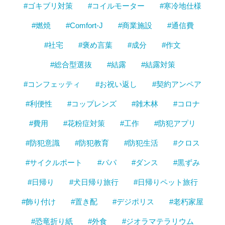
#ゴキブリ対策
#コイルモーター
#寒冷地仕様
#燃焼
#Comfort-J
#商業施設
#通信費
#社宅
#褒め言葉
#成分
#作文
#総合型選抜
#結露
#結露対策
#コンフェッティ
#お祝い返し
#契約アンペア
#利便性
#コップレンズ
#雑木林
#コロナ
#費用
#花粉症対策
#工作
#防犯アプリ
#防犯意識
#防犯教育
#防犯生活
#クロス
#サイクルポート
#パパ
#ダンス
#黒ずみ
#日帰り
#犬日帰り旅行
#日帰りペット旅行
#飾り付け
#置き配
#デジポリス
#老朽家屋
#恐竜折り紙
#外食
#ジオラマテラリウム