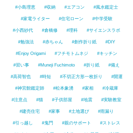
#小島理恵
#収納
#エアコン
#風水鑑定士
#家電ライター
#住宅ローン
#中学受験
#小西紗代
#倉橋修
#理科
#サイエンスラボ
#勉強法
#赤ちゃん
#創作折り紙
#DIY
#Enjoy Origami
#フチモトムネジ
#キッチン
#習い事
#Muneji Fuchimoto
#折り紙
#備え
#高荷智也
#時短
#不切正方形一枚折り
#開運
#神宮館鑑定師
#松本象湧
#家相
#冷蔵庫
#注意点
#猫
#子供部屋
#地震
#実験教室
#建売住宅
#家事
#土地選び
#雨漏り
#引っ越し
#鬼門
#親のサポート
#ストレス