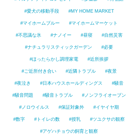
#愛犬の移動手段
#MY HOME MARKET
#マイホームブルー
#マイホームマーケット
#不思議な氷
#ナノイー
#昼寝
#自然災害
#ナチュラリスティックガーデン
#必要
#ほったらかし調理家電
#近所挨拶
#ご近所付き合い
#近隣トラブル
#夜景
#夜泣き
#日本ハウスホールディングス
#騒音
#騒音問題
#騒音トラブル
#ノンフライオーブン
#ノロウイルス
#保証対象外
#イヤイヤ期
#数字
#トイレの数
#授乳
#ツユクサの観察
#アゲハチョウの飼育と観察