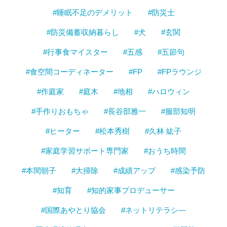
#睡眠不足のデメリット
#防災士
#防災備蓄収納暮らし
#犬
#玄関
#行事食マイスター
#五感
#五節句
#食空間コーディネーター
#FP
#FPラウンジ
#作庭家
#庭木
#地相
#ハロウィン
#手作りおもちゃ
#長谷部雅一
#服部知明
#ヒーター
#松本秀樹
#久林 紘子
#家庭学習サポート専門家
#おうち時間
#本間朝子
#大掃除
#成績アップ
#感染予防
#知育
#知的家事プロデューサー
#国際あやとり協会
#ネットリテラシ―