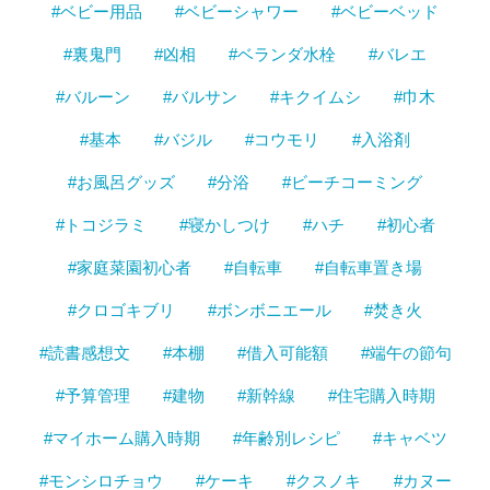
#ベビー用品
#ベビーシャワー
#ベビーベッド
#裏鬼門
#凶相
#ベランダ水栓
#バレエ
#バルーン
#バルサン
#キクイムシ
#巾木
#基本
#バジル
#コウモリ
#入浴剤
#お風呂グッズ
#分浴
#ビーチコーミング
#トコジラミ
#寝かしつけ
#ハチ
#初心者
#家庭菜園初心者
#自転車
#自転車置き場
#クロゴキブリ
#ボンボニエール
#焚き火
#読書感想文
#本棚
#借入可能額
#端午の節句
#予算管理
#建物
#新幹線
#住宅購入時期
#マイホーム購入時期
#年齢別レシピ
#キャベツ
#モンシロチョウ
#ケーキ
#クスノキ
#カヌー