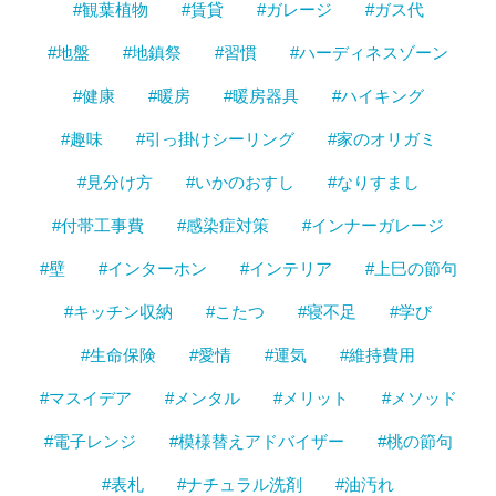
#観葉植物
#賃貸
#ガレージ
#ガス代
#地盤
#地鎮祭
#習慣
#ハーディネスゾーン
#健康
#暖房
#暖房器具
#ハイキング
#趣味
#引っ掛けシーリング
#家のオリガミ
#見分け方
#いかのおすし
#なりすまし
#付帯工事費
#感染症対策
#インナーガレージ
#壁
#インターホン
#インテリア
#上巳の節句
#キッチン収納
#こたつ
#寝不足
#学び
#生命保険
#愛情
#運気
#維持費用
#マスイデア
#メンタル
#メリット
#メソッド
#電子レンジ
#模様替えアドバイザー
#桃の節句
#表札
#ナチュラル洗剤
#油汚れ