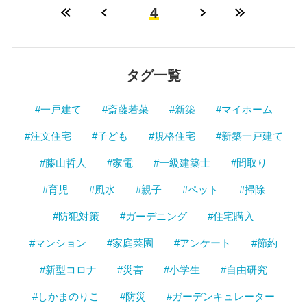
4
タグ一覧
#一戸建て
#斎藤若菜
#新築
#マイホーム
#注文住宅
#子ども
#規格住宅
#新築一戸建て
#藤山哲人
#家電
#一級建築士
#間取り
#育児
#風水
#親子
#ペット
#掃除
#防犯対策
#ガーデニング
#住宅購入
#マンション
#家庭菜園
#アンケート
#節約
#新型コロナ
#災害
#小学生
#自由研究
#しかまのりこ
#防災
#ガーデンキュレーター