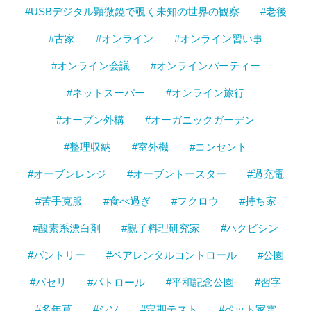
#USBデジタル顕微鏡で覗く未知の世界の観察
#老後
#古家
#オンライン
#オンライン習い事
#オンライン会議
#オンラインパーティー
#ネットスーパー
#オンライン旅行
#オープン外構
#オーガニックガーデン
#整理収納
#室外機
#コンセント
#オーブンレンジ
#オーブントースター
#過充電
#苦手克服
#食べ過ぎ
#フクロウ
#持ち家
#酸素系漂白剤
#親子料理研究家
#ハクビシン
#パントリー
#ペアレンタルコントロール
#公園
#パセリ
#パトロール
#平和記念公園
#習字
#多年草
#シソ
#定期テスト
#ペット家電