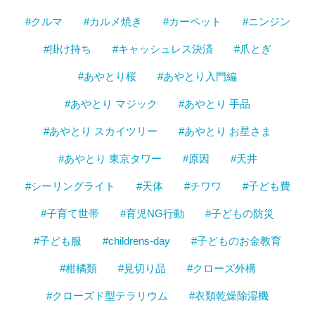
#クルマ
#カルメ焼き
#カーペット
#ニンジン
#掛け持ち
#キャッシュレス決済
#爪とぎ
#あやとり桜
#あやとり入門編
#あやとり マジック
#あやとり 手品
#あやとり スカイツリー
#あやとり お星さま
#あやとり 東京タワー
#原因
#天井
#シーリングライト
#天体
#チワワ
#子ども費
#子育て世帯
#育児NG行動
#子どもの防災
#子ども服
#childrens-day
#子どものお金教育
#柑橘類
#見切り品
#クローズ外構
#クローズド型テラリウム
#衣類乾燥除湿機