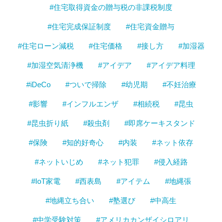
#住宅取得資金の贈与税の非課税制度
#住宅完成保証制度
#住宅資金贈与
#住宅ローン減税
#住宅価格
#接し方
#加湿器
#加湿空気清浄機
#アイデア
#アイデア料理
#iDeCo
#ついで掃除
#幼児期
#不妊治療
#影響
#インフルエンザ
#相続税
#昆虫
#昆虫折り紙
#殺虫剤
#即席ケーキスタンド
#保険
#知的好奇心
#内装
#ネット依存
#ネットいじめ
#ネット犯罪
#侵入経路
#IoT家電
#西表島
#アイテム
#地縄張
#地縄立ち合い
#塾選び
#中高生
#中学受験対策
#アメリカカンザイシロアリ