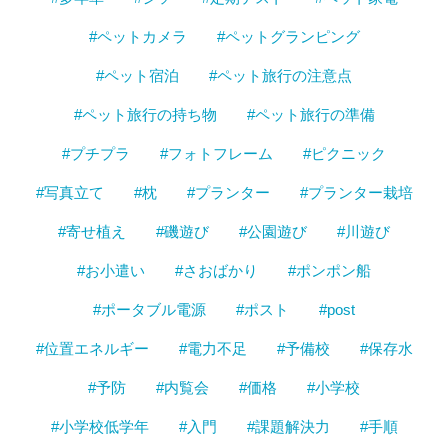
#ペットカメラ
#ペットグランピング
#ペット宿泊
#ペット旅行の注意点
#ペット旅行の持ち物
#ペット旅行の準備
#プチプラ
#フォトフレーム
#ピクニック
#写真立て
#枕
#プランター
#プランター栽培
#寄せ植え
#磯遊び
#公園遊び
#川遊び
#お小遣い
#さおばかり
#ポンポン船
#ポータブル電源
#ポスト
#post
#位置エネルギー
#電力不足
#予備校
#保存水
#予防
#内覧会
#価格
#小学校
#小学校低学年
#入門
#課題解決力
#手順