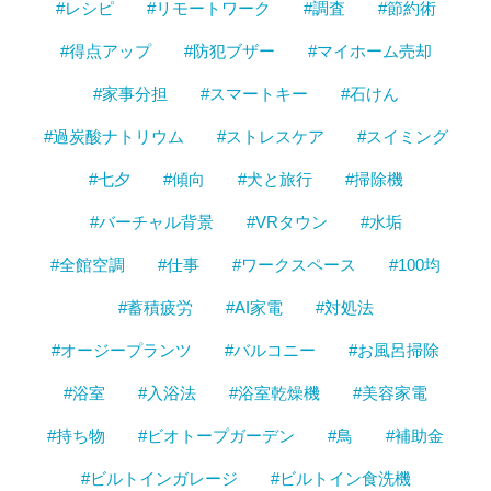
#レシピ
#リモートワーク
#調査
#節約術
#得点アップ
#防犯ブザー
#マイホーム売却
#家事分担
#スマートキー
#石けん
#過炭酸ナトリウム
#ストレスケア
#スイミング
#七夕
#傾向
#犬と旅行
#掃除機
#バーチャル背景
#VRタウン
#水垢
#全館空調
#仕事
#ワークスペース
#100均
#蓄積疲労
#AI家電
#対処法
#オージープランツ
#バルコニー
#お風呂掃除
#浴室
#入浴法
#浴室乾燥機
#美容家電
#持ち物
#ビオトープガーデン
#鳥
#補助金
#ビルトインガレージ
#ビルトイン食洗機