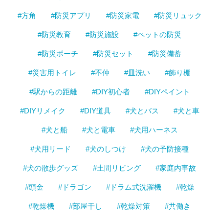
#方角
#防災アプリ
#防災家電
#防災リュック
#防災教育
#防災施設
#ペットの防災
#防災ポーチ
#防災セット
#防災備蓄
#災害用トイレ
#不仲
#皿洗い
#飾り棚
#駅からの距離
#DIY初心者
#DIYペイント
#DIYリメイク
#DIY道具
#犬とバス
#犬と車
#犬と船
#犬と電車
#犬用ハーネス
#犬用リード
#犬のしつけ
#犬の予防接種
#犬の散歩グッズ
#土間リビング
#家庭内事故
#頭金
#ドラゴン
#ドラム式洗濯機
#乾燥
#乾燥機
#部屋干し
#乾燥対策
#共働き