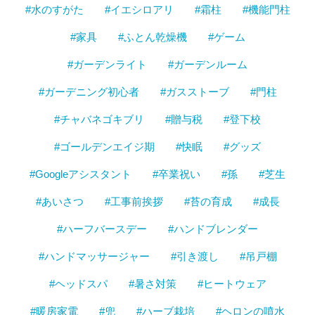
#水のすがた
#イエシロアリ
#霜柱
#機能門柱
#家具
#ふとん乾燥機
#ゲーム
#ガーデンライト
#ガーデンルーム
#ガーデニング初心者
#ガスストーブ
#門柱
#チャバネゴキブリ
#贈与税
#登下校
#ゴールデンエイジ期
#快眠
#グッズ
#Googleアシスタント
#卒業祝い
#孫
#芝生
#あいさつ
#工事前挨拶
#苔の育成
#成長
#ハーフバースデー
#ハンドブレンダー
#ハンドマッサージャー
#引き渡し
#吊戸棚
#ヘッドスパ
#暑さ対策
#ヒートウェア
#暖房家電
#兜
#ハーブ栽培
#ヘロンの噴水