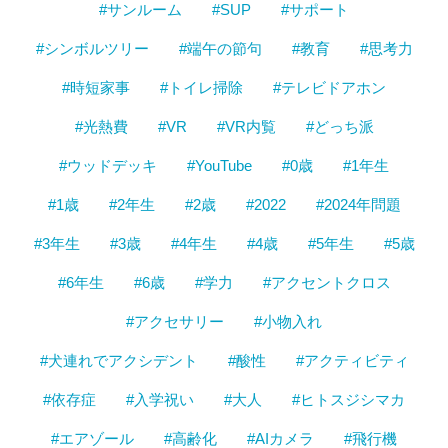
#サンルーム
#SUP
#サポート
#シンボルツリー
#端午の節句
#教育
#思考力
#時短家事
#トイレ掃除
#テレビドアホン
#光熱費
#VR
#VR内覧
#どっち派
#ウッドデッキ
#YouTube
#0歳
#1年生
#1歳
#2年生
#2歳
#2022
#2024年問題
#3年生
#3歳
#4年生
#4歳
#5年生
#5歳
#6年生
#6歳
#学力
#アクセントクロス
#アクセサリー
#小物入れ
#犬連れでアクシデント
#酸性
#アクティビティ
#依存症
#入学祝い
#大人
#ヒトスジシマカ
#エアゾール
#高齢化
#AIカメラ
#飛行機