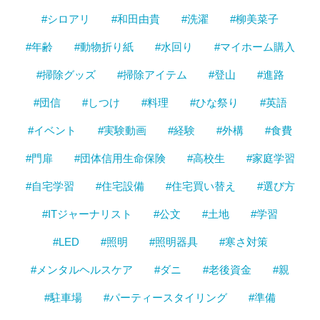
#シロアリ
#和田由貴
#洗濯
#柳美菜子
#年齢
#動物折り紙
#水回り
#マイホーム購入
#掃除グッズ
#掃除アイテム
#登山
#進路
#団信
#しつけ
#料理
#ひな祭り
#英語
#イベント
#実験動画
#経験
#外構
#食費
#門扉
#団体信用生命保険
#高校生
#家庭学習
#自宅学習
#住宅設備
#住宅買い替え
#選び方
#ITジャーナリスト
#公文
#土地
#学習
#LED
#照明
#照明器具
#寒さ対策
#メンタルヘルスケア
#ダニ
#老後資金
#親
#駐車場
#パーティースタイリング
#準備