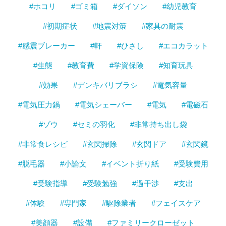
#ホコリ
#ゴミ箱
#ダイソン
#幼児教育
#初期症状
#地震対策
#家具の耐震
#感震ブレーカー
#軒
#ひさし
#エコカラット
#生態
#教育費
#学資保険
#知育玩具
#効果
#デンキバリブラシ
#電気容量
#電気圧力鍋
#電気シェーバー
#電気
#電磁石
#ゾウ
#セミの羽化
#非常持ち出し袋
#非常食レシピ
#玄関掃除
#玄関ドア
#玄関鏡
#脱毛器
#小論文
#イベント折り紙
#受験費用
#受験指導
#受験勉強
#過干渉
#支出
#体験
#専門家
#駆除業者
#フェイスケア
#美顔器
#設備
#ファミリークローゼット