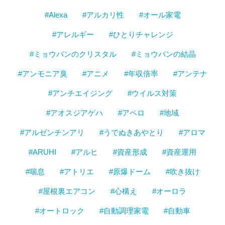
#Alexa
#アルカリ性
#オール家電
#アレルギー
#ひとりチャレンジ
#ミョウバンのクリスタル
#ミョウバンの結晶
#アンモニア臭
#アニメ
#年収倍率
#アンテナ
#アンチエイジング
#ウイルス対策
#アオスジアゲハ
#アペロ
#地域
#アルゼンチンアリ
#うでぬきあやとり
#アロマ
#ARUHI
#アルヒ
#資産形成
#資産運用
#喘息
#アトリエ
#原爆ドーム
#吹き抜け
#屋根裏エアコン
#心構え
#オーロラ
#オートロック
#自動調理家電
#自動車