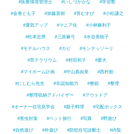
#医療環境管理士
#いしづかかな
#学習塾
#金巻とも子
#加藤直樹
#苔むすび
#小松謙之
#運気アップ
#マニア化
#小林麻利子
#松本忠男
#三原麻弓
#水谷美枝子
#モデルハウス
#カビ
#モンテッソーリ
#苔テラリウム
#村田和子
#愛犬
#マイホーム計画
#中山真由美
#西村創
#にしむら先生
#非認知能力
#整頓
#整理
#整理収納アドバイザー
#アウトドア
#オーナー住宅見学会
#親子料理
#宅配ボックス
#害虫対策
#ペット旅行
#写真
#野遊び
#自然遊び
#外遊び
#防犯住宅診断士
#内覧