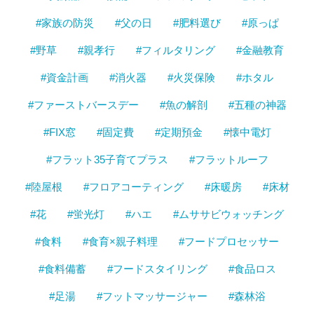
#家族の防災
#父の日
#肥料選び
#原っぱ
#野草
#親孝行
#フィルタリング
#金融教育
#資金計画
#消火器
#火災保険
#ホタル
#ファーストバースデー
#魚の解剖
#五種の神器
#FIX窓
#固定費
#定期預金
#懐中電灯
#フラット35子育てプラス
#フラットルーフ
#陸屋根
#フロアコーティング
#床暖房
#床材
#花
#蛍光灯
#ハエ
#ムササビウォッチング
#食料
#食育×親子料理
#フードプロセッサー
#食料備蓄
#フードスタイリング
#食品ロス
#足湯
#フットマッサージャー
#森林浴