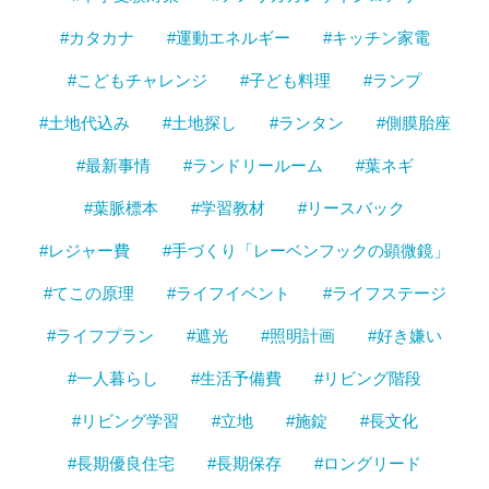
#カタカナ
#運動エネルギー
#キッチン家電
#こどもチャレンジ
#子ども料理
#ランプ
#土地代込み
#土地探し
#ランタン
#側膜胎座
#最新事情
#ランドリールーム
#葉ネギ
#葉脈標本
#学習教材
#リースバック
#レジャー費
#手づくり「レーベンフックの顕微鏡」
#てこの原理
#ライフイベント
#ライフステージ
#ライフプラン
#遮光
#照明計画
#好き嫌い
#一人暮らし
#生活予備費
#リビング階段
#リビング学習
#立地
#施錠
#長文化
#長期優良住宅
#長期保存
#ロングリード