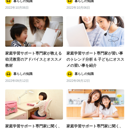
暮らしの知識
暮らしの知識
2022年10月06日
2022年10月06日
新築一戸建てのこと
住まいの知識
暮らしの知識
#一戸建て
#斎藤若菜
#新築
#マイホーム
家庭学習サポート専門家が教える
家庭学習サポート専門家が習い事
幼児教育のアドバイスとオススメ
のトレンド分析 & 子どもにオスス
#注文住宅
#子ども
#規格住宅
教材
メの習い事を紹介
#新築一戸建て
#藤山哲人
#家電
暮らしの知識
暮らしの知識
2022年09月12日
2022年09月12日
タグ一覧を見る
家庭学習サポート専門家に聞く、
家庭学習サポート専門家に聞く、