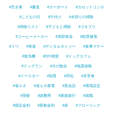
#空き巣
#書道
#カーポート
#カセットコンロ
#こどもの日
#片付け
#水回りの掃除
#掃除リスト
#子どもと掃除
#ゴキブリ
#コーヒーメーカー
#深部体温
#犯罪被害
#うつ
#発達
#デジタルタトゥー
#食事マナー
#食洗機
#DIY雑貨
#ドッグカフェ
#ドッグラン
#犬の散歩
#地震保険
#イースター
#知育
#羽化
#非常食
#省エネ
#省エネ家電
#英会話
#環境設定
#受験
#諸費用
#家族旅行
#就職
#固定金利
#変動金利
#床
#フローリング