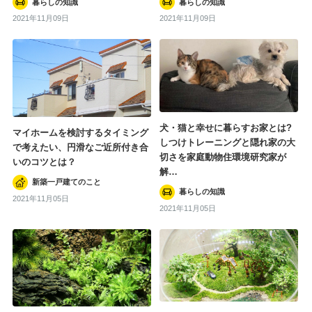
暮らしの知識
暮らしの知識
2021年11月09日
2021年11月09日
新築一戸建てのこと
住まいの知識
暮らしの知識
#一戸建て
#斎藤若菜
#新築
#マイホーム
犬・猫と幸せに暮らすお家とは?
マイホームを検討するタイミング
しつけトレーニングと隠れ家の大
で考えたい、円滑なご近所付き合
#注文住宅
#子ども
#規格住宅
切さを家庭動物住環境研究家が
いのコツとは？
解…
#新築一戸建て
#藤山哲人
#家電
新築一戸建てのこと
暮らしの知識
2021年11月05日
タグ一覧を見る
2021年11月05日