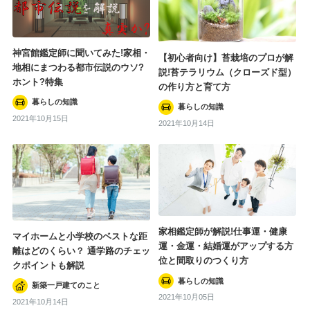
神宮館鑑定師に聞いてみた!家相・
【初心者向け】苔栽培のプロが解
地相にまつわる都市伝説のウソ?
説!苔テラリウム（クローズド型）
ホント?特集
の作り方と育て方
暮らしの知識
暮らしの知識
2021年10月15日
2021年10月14日
家相鑑定師が解説!仕事運・健康
マイホームと小学校のベストな距
運・金運・結婚運がアップする方
離はどのくらい？ 通学路のチェッ
位と間取りのつくり方
クポイントも解説
暮らしの知識
新築一戸建てのこと
2021年10月05日
2021年10月14日