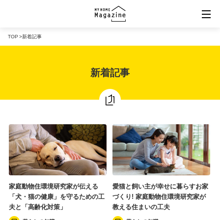
TOP
新着記事
規格住宅ポータル「マイホームマーケット」
新着記事
バーチャル住宅展示場「VRタウン」
「MY HOME MARKET」楽天市場店
家庭動物住環境研究家が伝える
愛猫と飼い主が幸せに暮らすお家
「犬・猫の健康」を守るための工
づくり! 家庭動物住環境研究家が
夫と「高齢化対策」
教える住まいの工夫