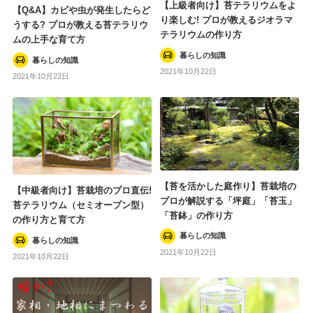
【上級者向け】苔テラリウムをよ
【Q&A】カビや虫が発生したらど
り楽しむ! プロが教えるジオラマ
うする? プロが教える苔テラリウ
テラリウムの作り方
ムの上手な育て方
暮らしの知識
暮らしの知識
2021年10月22日
2021年10月22日
【苔を活かした庭作り】苔栽培の
【中級者向け】苔栽培のプロ直伝!
プロが解説する「坪庭」「苔玉」
苔テラリウム（セミオープン型）
「苔鉢」の作り方
の作り方と育て方
暮らしの知識
暮らしの知識
2021年10月22日
2021年10月22日