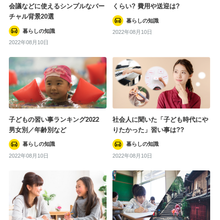
会議などに使えるシンプルなバー
くらい? 費用や送迎は?
新築一戸建てのこと
チャル背景20選
暮らしの知識
住まいの知識
暮らしの知識
2022年08月10日
2022年08月10日
暮らしの知識
#一戸建て
#斎藤若菜
#新築
#マイホーム
#注文住宅
#子ども
#規格住宅
子どもの習い事ランキング2022
社会人に聞いた「子ども時代にや
#新築一戸建て
#藤山哲人
#家電
男女別／年齢別など
りたかった」習い事は??
タグ一覧を見る
暮らしの知識
暮らしの知識
2022年08月10日
2022年08月10日