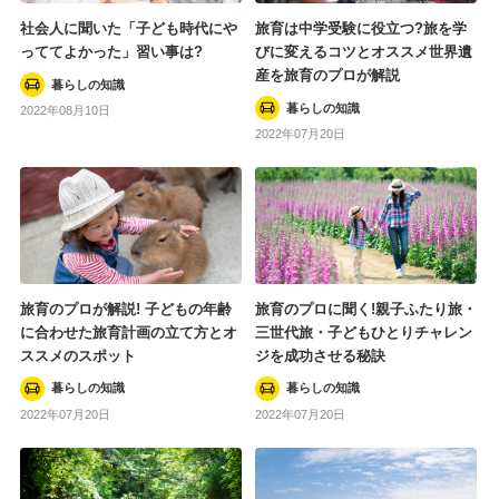
社会人に聞いた「子ども時代にや
旅育は中学受験に役立つ?旅を学
っててよかった」習い事は?
びに変えるコツとオススメ世界遺
産を旅育のプロが解説
暮らしの知識
暮らしの知識
2022年08月10日
2022年07月20日
旅育のプロが解説! 子どもの年齢
旅育のプロに聞く!親子ふたり旅・
に合わせた旅育計画の立て方とオ
三世代旅・子どもひとりチャレン
ススメのスポット
ジを成功させる秘訣
暮らしの知識
暮らしの知識
2022年07月20日
2022年07月20日