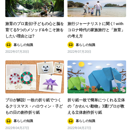
旅育のプロ直伝!子どもの心と脳を
旅行ジャーナリストに聞く! with
育てる5つのメソッド&今こそ旅を
コロナ時代の家族旅行と「旅育」
したい理由とは?
の考え方
暮らしの知識
暮らしの知識
2022年07月20日
2022年07月20日
プロが解説! 一枚の折り紙でつく
折り紙一枚で簡単につくれる立体
るクリスマス・ハロウィン・子ど
の「かわいい動物」3選!プロが教
もの日の創作折り紙
える立体創作折り紙
暮らしの知識
暮らしの知識
2022年04月27日
2022年04月27日