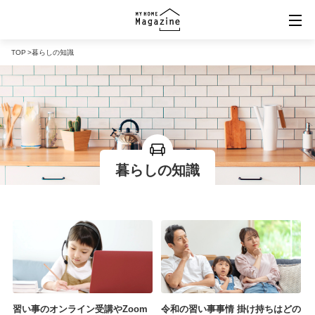
TOP
暮らしの知識
規格住宅ポータル「マイホームマーケット」
バーチャル住宅展示場「VRタウン」
「MY HOME MARKET」楽天市場店
暮らしの知識
習い事のオンライン受講やZoom
令和の習い事事情 掛け持ちはどの