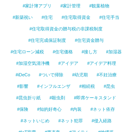
#家計簿アプリ
#家計管理
#観葉植物
#新築祝い
#住宅
#住宅取得資金
#住宅手当
#住宅取得資金の贈与税の非課税制度
#住宅完成保証制度
#住宅資金贈与
#住宅ローン減税
#住宅価格
#接し方
#加湿器
#加湿空気清浄機
#アイデア
#アイデア料理
#iDeCo
#ついで掃除
#幼児期
#不妊治療
#影響
#インフルエンザ
#相続税
#昆虫
#昆虫折り紙
#殺虫剤
#即席ケーキスタンド
#保険
#知的好奇心
#内装
#ネット依存
#ネットいじめ
#ネット犯罪
#侵入経路