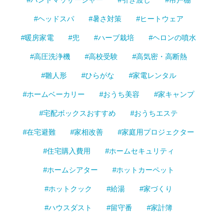
#ヘッドスパ
#暑さ対策
#ヒートウェア
#暖房家電
#兜
#ハーブ栽培
#ヘロンの噴水
#高圧洗浄機
#高校受験
#高気密・高断熱
#雛人形
#ひらがな
#家電レンタル
#ホームベーカリー
#おうち美容
#家キャンプ
#宅配ボックスおすすめ
#おうちエステ
#在宅避難
#家相改善
#家庭用プロジェクター
#住宅購入費用
#ホームセキュリティ
#ホームシアター
#ホットカーペット
#ホットクック
#給湯
#家づくり
#ハウスダスト
#留守番
#家計簿