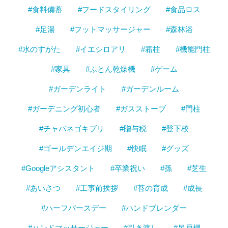
#食料備蓄
#フードスタイリング
#食品ロス
#足湯
#フットマッサージャー
#森林浴
#水のすがた
#イエシロアリ
#霜柱
#機能門柱
#家具
#ふとん乾燥機
#ゲーム
#ガーデンライト
#ガーデンルーム
#ガーデニング初心者
#ガスストーブ
#門柱
#チャバネゴキブリ
#贈与税
#登下校
#ゴールデンエイジ期
#快眠
#グッズ
#Googleアシスタント
#卒業祝い
#孫
#芝生
#あいさつ
#工事前挨拶
#苔の育成
#成長
#ハーフバースデー
#ハンドブレンダー
#ハンドマッサージャー
#引き渡し
#吊戸棚