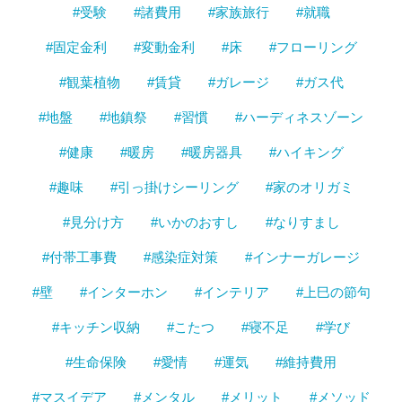
#受験
#諸費用
#家族旅行
#就職
#固定金利
#変動金利
#床
#フローリング
#観葉植物
#賃貸
#ガレージ
#ガス代
#地盤
#地鎮祭
#習慣
#ハーディネスゾーン
#健康
#暖房
#暖房器具
#ハイキング
#趣味
#引っ掛けシーリング
#家のオリガミ
#見分け方
#いかのおすし
#なりすまし
#付帯工事費
#感染症対策
#インナーガレージ
#壁
#インターホン
#インテリア
#上巳の節句
#キッチン収納
#こたつ
#寝不足
#学び
#生命保険
#愛情
#運気
#維持費用
#マスイデア
#メンタル
#メリット
#メソッド