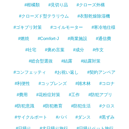
#柑橘類
#見切り品
#クローズ外構
#クローズド型テラリウム
#衣類乾燥除湿機
#ゴキブリ対策
#コイルモーター
#寒冷地仕様
#燃焼
#Comfort-J
#商業施設
#通信費
#社宅
#褒め言葉
#成分
#作文
#総合型選抜
#結露
#結露対策
#コンフェッティ
#お祝い返し
#契約アンペア
#利便性
#コップレンズ
#雑木林
#コロナ
#費用
#花粉症対策
#工作
#防犯アプリ
#防犯意識
#防犯教育
#防犯生活
#クロス
#サイクルポート
#パパ
#ダンス
#黒ずみ
#日帰り
#犬日帰り旅行
#日帰りペット旅行