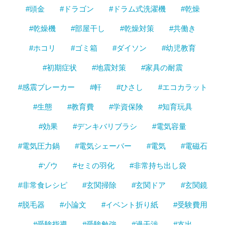
#頭金
#ドラゴン
#ドラム式洗濯機
#乾燥
#乾燥機
#部屋干し
#乾燥対策
#共働き
#ホコリ
#ゴミ箱
#ダイソン
#幼児教育
#初期症状
#地震対策
#家具の耐震
#感震ブレーカー
#軒
#ひさし
#エコカラット
#生態
#教育費
#学資保険
#知育玩具
#効果
#デンキバリブラシ
#電気容量
#電気圧力鍋
#電気シェーバー
#電気
#電磁石
#ゾウ
#セミの羽化
#非常持ち出し袋
#非常食レシピ
#玄関掃除
#玄関ドア
#玄関鏡
#脱毛器
#小論文
#イベント折り紙
#受験費用
#受験指導
#受験勉強
#過干渉
#支出