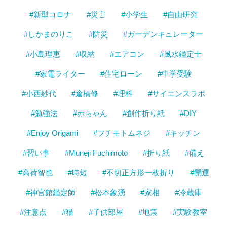
#新型コロナ
#災害
#小学生
#自由研究
#しかまのりこ
#防災
#ガーデンキュレーター
#小島理恵
#収納
#エアコン
#風水鑑定士
#家電ライター
#住宅ローン
#中学受験
#小西紗代
#倉橋修
#理科
#サイエンスラボ
#勉強法
#赤ちゃん
#創作折り紙
#DIY
#Enjoy Origami
#フチモトムネジ
#キッチン
#習い事
#Muneji Fuchimoto
#折り紙
#備え
#高荷智也
#時短
#不切正方形一枚折り
#開運
#神宮館鑑定師
#松本象湧
#家相
#冷蔵庫
#注意点
#猫
#子供部屋
#地震
#実験教室