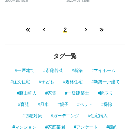
2020年09月30日
2020年10月01日
2
タグ一覧
#一戸建て
#斎藤若菜
#新築
#マイホーム
#注文住宅
#子ども
#規格住宅
#新築一戸建て
#藤山哲人
#家電
#一級建築士
#間取り
#育児
#風水
#親子
#ペット
#掃除
#防犯対策
#ガーデニング
#住宅購入
#マンション
#家庭菜園
#アンケート
#節約