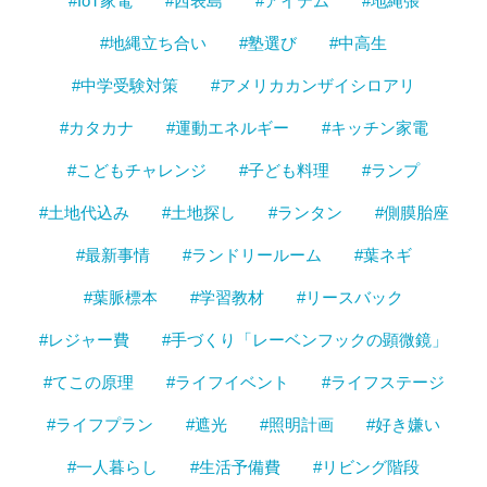
#IoT家電
#西表島
#アイテム
#地縄張
#地縄立ち合い
#塾選び
#中高生
#中学受験対策
#アメリカカンザイシロアリ
#カタカナ
#運動エネルギー
#キッチン家電
#こどもチャレンジ
#子ども料理
#ランプ
#土地代込み
#土地探し
#ランタン
#側膜胎座
#最新事情
#ランドリールーム
#葉ネギ
#葉脈標本
#学習教材
#リースバック
#レジャー費
#手づくり「レーベンフックの顕微鏡」
#てこの原理
#ライフイベント
#ライフステージ
#ライフプラン
#遮光
#照明計画
#好き嫌い
#一人暮らし
#生活予備費
#リビング階段