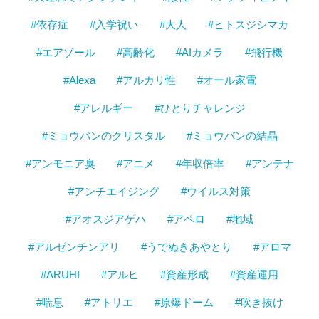
#依存症
#入学祝い
#大人
#ヒトスジシマカ
#エアゾール
#高齢化
#AIカメラ
#飛行機
#Alexa
#アルカリ性
#オール家電
#アレルギー
#ひとりチャレンジ
#ミョウバンのクリスタル
#ミョウバンの結晶
#アンモニア臭
#アニメ
#年収倍率
#アンテナ
#アンチエイジング
#ウイルス対策
#アオスジアゲハ
#アペロ
#地域
#アルゼンチンアリ
#うでぬきあやとり
#アロマ
#ARUHI
#アルヒ
#資産形成
#資産運用
#喘息
#アトリエ
#原爆ドーム
#吹き抜け