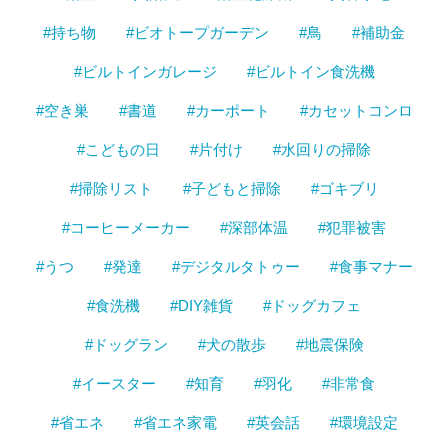
#持ち物
#ビオトープガーデン
#鳥
#補助金
#ビルトインガレージ
#ビルトイン食洗機
#空き巣
#書道
#カーポート
#カセットコンロ
#こどもの日
#片付け
#水回りの掃除
#掃除リスト
#子どもと掃除
#ゴキブリ
#コーヒーメーカー
#深部体温
#犯罪被害
#うつ
#発達
#デジタルタトゥー
#食事マナー
#食洗機
#DIY雑貨
#ドッグカフェ
#ドッグラン
#犬の散歩
#地震保険
#イースター
#知育
#羽化
#非常食
#省エネ
#省エネ家電
#英会話
#環境設定