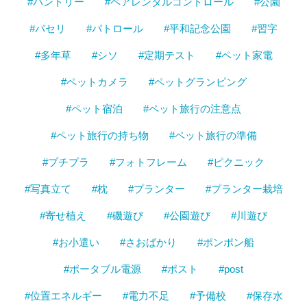
#パントリー
#ペアレンタルコントロール
#公園
#パセリ
#パトロール
#平和記念公園
#習字
#多年草
#シソ
#定期テスト
#ペット家電
#ペットカメラ
#ペットグランピング
#ペット宿泊
#ペット旅行の注意点
#ペット旅行の持ち物
#ペット旅行の準備
#プチプラ
#フォトフレーム
#ピクニック
#写真立て
#枕
#プランター
#プランター栽培
#寄せ植え
#磯遊び
#公園遊び
#川遊び
#お小遣い
#さおばかり
#ポンポン船
#ポータブル電源
#ポスト
#post
#位置エネルギー
#電力不足
#予備校
#保存水