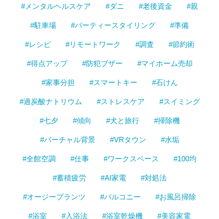
#メンタルヘルスケア
#ダニ
#老後資金
#親
#駐車場
#パーティースタイリング
#準備
#レシピ
#リモートワーク
#調査
#節約術
#得点アップ
#防犯ブザー
#マイホーム売却
#家事分担
#スマートキー
#石けん
#過炭酸ナトリウム
#ストレスケア
#スイミング
#七夕
#傾向
#犬と旅行
#掃除機
#バーチャル背景
#VRタウン
#水垢
#全館空調
#仕事
#ワークスペース
#100均
#蓄積疲労
#AI家電
#対処法
#オージープランツ
#バルコニー
#お風呂掃除
#浴室
#入浴法
#浴室乾燥機
#美容家電