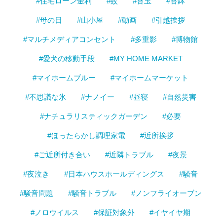
#住宅ローン金利
#蚊
#苔玉
#苔鉢
#母の日
#山小屋
#動画
#引越挨拶
#マルチメディアコンセント
#多重影
#博物館
#愛犬の移動手段
#MY HOME MARKET
#マイホームブルー
#マイホームマーケット
#不思議な氷
#ナノイー
#昼寝
#自然災害
#ナチュラリスティックガーデン
#必要
#ほったらかし調理家電
#近所挨拶
#ご近所付き合い
#近隣トラブル
#夜景
#夜泣き
#日本ハウスホールディングス
#騒音
#騒音問題
#騒音トラブル
#ノンフライオーブン
#ノロウイルス
#保証対象外
#イヤイヤ期