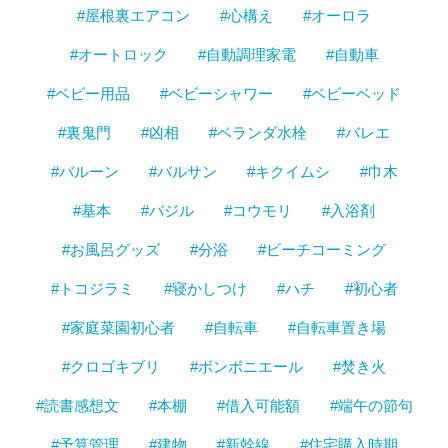
#屋根裏エアコン
#心構え
#オーロラ
#オートロック
#自動調理家電
#自動車
#ベビー用品
#ベビーシャワー
#ベビーベッド
#裏鬼門
#凶相
#ベランダ水栓
#バレエ
#バルーン
#バルサン
#キクイムシ
#巾木
#基本
#バジル
#コウモリ
#入浴剤
#お風呂グッズ
#分浴
#ビーチコーミング
#トコジラミ
#寝かしつけ
#ハチ
#初心者
#家庭菜園初心者
#自転車
#自転車置き場
#クロゴキブリ
#ボンボニエール
#焚き火
#読書感想文
#本棚
#借入可能額
#端午の節句
#予算管理
#建物
#新幹線
#住宅購入時期