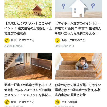
【失敗したくない人へ】ここがポ
【マイホーム選びのポイント】一
イント！ 注文住宅の土地探し・土
戸建て？ 新築？ 中古？ 住宅購入
地選びの注意点
を思い立ったら最初に考える…
新築一戸建てのこと
新築一戸建てのこと
2020年11月06日
2020年10月14日
お家のなかで事故が起こりやすい
新築一戸建ての印象が変わる！ 人
場所とは?一級建築士が教える家
気床材であるフローリングの種類
庭内事故の原因と対策
とメリット・デメリットを解説…
住まいの知識
新築一戸建てのこと