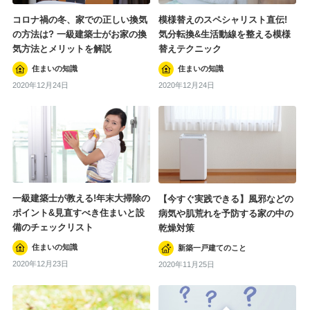
コロナ禍の冬、家での正しい換気
模様替えのスペシャリスト直伝!
の方法は? 一級建築士がお家の換
気分転換&生活動線を整える模様
気方法とメリットを解説
替えテクニック
住まいの知識
住まいの知識
2020年12月24日
2020年12月24日
一級建築士が教える!年末大掃除の
【今すぐ実践できる】風邪などの
ポイント&見直すべき住まいと設
病気や肌荒れを予防する家の中の
備のチェックリスト
乾燥対策
住まいの知識
新築一戸建てのこと
2020年12月23日
2020年11月25日