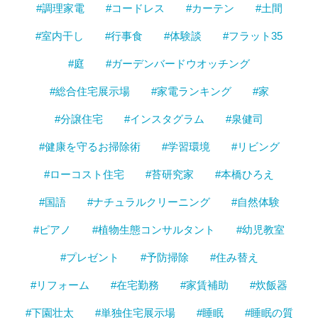
#調理家電
#コードレス
#カーテン
#土間
#室内干し
#行事食
#体験談
#フラット35
#庭
#ガーデンバードウオッチング
#総合住宅展示場
#家電ランキング
#家
#分譲住宅
#インスタグラム
#泉健司
#健康を守るお掃除術
#学習環境
#リビング
#ローコスト住宅
#苔研究家
#本橋ひろえ
#国語
#ナチュラルクリーニング
#自然体験
#ピアノ
#植物生態コンサルタント
#幼児教室
#プレゼント
#予防掃除
#住み替え
#リフォーム
#在宅勤務
#家賃補助
#炊飯器
#下園壮太
#単独住宅展示場
#睡眠
#睡眠の質