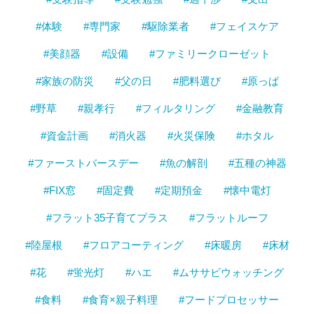
#体験
#専門家
#駆除業者
#フェイスケア
#美顔器
#設備
#ファミリークローゼット
#家族の防災
#父の日
#肥料選び
#原っぱ
#野草
#親孝行
#フィルタリング
#金融教育
#資金計画
#消火器
#火災保険
#ホタル
#ファーストバースデー
#魚の解剖
#五種の神器
#FIX窓
#固定費
#定期預金
#懐中電灯
#フラット35子育てプラス
#フラットルーフ
#陸屋根
#フロアコーティング
#床暖房
#床材
#花
#蛍光灯
#ハエ
#ムササビウォッチング
#食料
#食育×親子料理
#フードプロセッサー