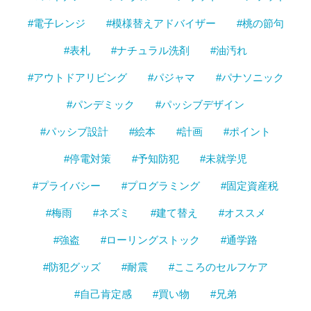
#電子レンジ
#模様替えアドバイザー
#桃の節句
#表札
#ナチュラル洗剤
#油汚れ
#アウトドアリビング
#パジャマ
#パナソニック
#パンデミック
#パッシブデザイン
#パッシブ設計
#絵本
#計画
#ポイント
#停電対策
#予知防犯
#未就学児
#プライバシー
#プログラミング
#固定資産税
#梅雨
#ネズミ
#建て替え
#オススメ
#強盗
#ローリングストック
#通学路
#防犯グッズ
#耐震
#こころのセルフケア
#自己肯定感
#買い物
#兄弟