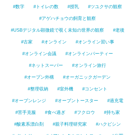
#数字
#トイレの数
#授乳
#ツユクサの観察
#アゲハチョウの飼育と観察
#USBデジタル顕微鏡で覗く未知の世界の観察
#老後
#古家
#オンライン
#オンライン習い事
#オンライン会議
#オンラインパーティー
#ネットスーパー
#オンライン旅行
#オープン外構
#オーガニックガーデン
#整理収納
#室外機
#コンセント
#オーブンレンジ
#オーブントースター
#過充電
#苦手克服
#食べ過ぎ
#フクロウ
#持ち家
#酸素系漂白剤
#親子料理研究家
#ハクビシン