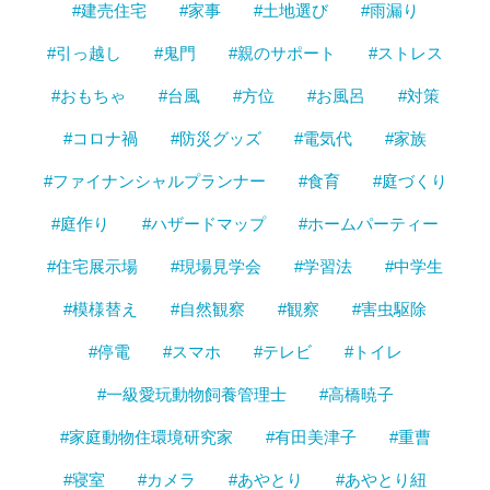
#建売住宅
#家事
#土地選び
#雨漏り
#引っ越し
#鬼門
#親のサポート
#ストレス
#おもちゃ
#台風
#方位
#お風呂
#対策
#コロナ禍
#防災グッズ
#電気代
#家族
#ファイナンシャルプランナー
#食育
#庭づくり
#庭作り
#ハザードマップ
#ホームパーティー
#住宅展示場
#現場見学会
#学習法
#中学生
#模様替え
#自然観察
#観察
#害虫駆除
#停電
#スマホ
#テレビ
#トイレ
#一級愛玩動物飼養管理士
#高橋暁子
#家庭動物住環境研究家
#有田美津子
#重曹
#寝室
#カメラ
#あやとり
#あやとり紐