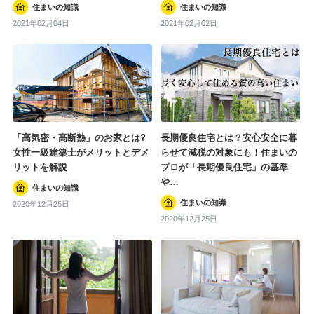
住まいの知識
住まいの知識
新築一戸建てのこと
2021年02月04日
2021年02月02日
住まいの知識
暮らしの知識
#一戸建て
#斎藤若菜
#新築
#マイホーム
「高気密・高断熱」のお家とは?
長期優良住宅とは？安心安全に暮
#注文住宅
#子ども
#規格住宅
女性一級建築士がメリットとデメ
らせて減税の対象にも！住まいの
リットを解説
プロが「長期優良住宅」の基準
#新築一戸建て
#藤山哲人
#家電
や…
住まいの知識
タグ一覧を見る
住まいの知識
2020年12月25日
2020年12月25日