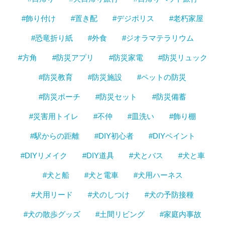
#飾り付け
#置き配
#デジポリス
#老朽家屋
#恐竜折り紙
#外食
#ジオラマテラリウム
#方角
#防災アプリ
#防災家電
#防災リュック
#防災教育
#防災施設
#ペットの防災
#防災ポーチ
#防災セット
#防災備蓄
#災害用トイレ
#不仲
#皿洗い
#飾り棚
#駅からの距離
#DIY初心者
#DIYペイント
#DIYリメイク
#DIY道具
#犬とバス
#犬と車
#犬と船
#犬と電車
#犬用ハーネス
#犬用リード
#犬のしつけ
#犬の予防接種
#犬の散歩グッズ
#土間リビング
#家庭内事故