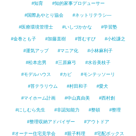
#知育
#知的家事プロデューサー
#国際あやとり協会
#ネットリテラシ―
#医療環境管理士
#いしづかかな
#学習塾
#金巻とも子
#加藤直樹
#苔むすび
#小松謙之
#運気アップ
#マニア化
#小林麻利子
#松本忠男
#三原麻弓
#水谷美枝子
#モデルハウス
#カビ
#モンテッソーリ
#苔テラリウム
#村田和子
#愛犬
#マイホーム計画
#中山真由美
#西村創
#にしむら先生
#非認知能力
#整頓
#整理
#整理収納アドバイザー
#アウトドア
#オーナー住宅見学会
#親子料理
#宅配ボックス