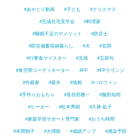
#あやとり動画
#子ども
#クリスマス
#完成住宅見学会
#料理家
#睡眠不足のデメリット
#防災士
#防災備蓄収納暮らし
#犬
#玄関
#行事食マイスター
#五感
#五節句
#食空間コーディネーター
#FP
#FPラウンジ
#作庭家
#庭木
#地相
#ハロウィン
#手作りおもちゃ
#長谷部雅一
#服部知明
#ヒーター
#松本秀樹
#久林 紘子
#家庭学習サポート専門家
#おうち時間
#本間朝子
#大掃除
#成績アップ
#感染予防