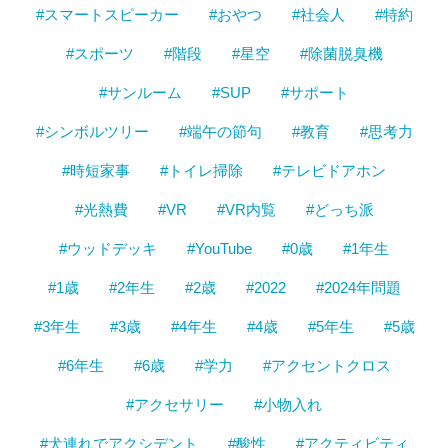
#スマートスピーカー
#おやつ
#社会人
#特約
#スポーツ
#階段
#星空
#除菌脱臭機
#サンルーム
#SUP
#サポート
#シンボルツリー
#端午の節句
#教育
#思考力
#時短家事
#トイレ掃除
#テレビドアホン
#光熱費
#VR
#VR内覧
#どっち派
#ウッドデッキ
#YouTube
#0歳
#1年生
#1歳
#2年生
#2歳
#2022
#2024年問題
#3年生
#3歳
#4年生
#4歳
#5年生
#5歳
#6年生
#6歳
#学力
#アクセントクロス
#アクセサリー
#小物入れ
#犬連れでアクシデント
#酸性
#アクティビティ