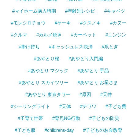
#マイホーム購入時期
#年齢別レシピ
#キャベツ
#モンシロチョウ
#ケーキ
#クスノキ
#カヌー
#クルマ
#カルメ焼き
#カーペット
#ニンジン
#掛け持ち
#キャッシュレス決済
#爪とぎ
#あやとり桜
#あやとり入門編
#あやとり マジック
#あやとり 手品
#あやとり スカイツリー
#あやとり お星さま
#あやとり 東京タワー
#原因
#天井
#シーリングライト
#天体
#チワワ
#子ども費
#子育て世帯
#育児NG行動
#子どもの防災
#子ども服
#childrens-day
#子どものお金教育