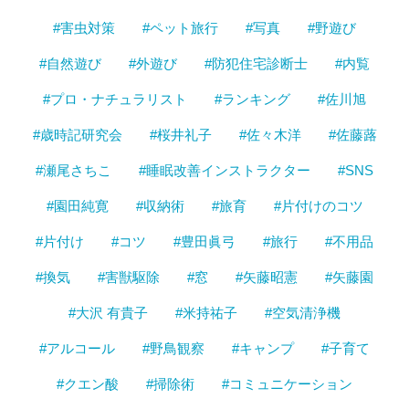
#害虫対策
#ペット旅行
#写真
#野遊び
#自然遊び
#外遊び
#防犯住宅診断士
#内覧
#プロ・ナチュラリスト
#ランキング
#佐川旭
#歳時記研究会
#桜井礼子
#佐々木洋
#佐藤蕗
#瀬尾さちこ
#睡眠改善インストラクター
#SNS
#園田純寛
#収納術
#旅育
#片付けのコツ
#片付け
#コツ
#豊田眞弓
#旅行
#不用品
#換気
#害獣駆除
#窓
#矢藤昭憲
#矢藤園
#大沢 有貴子
#米持祐子
#空気清浄機
#アルコール
#野鳥観察
#キャンプ
#子育て
#クエン酸
#掃除術
#コミュニケーション