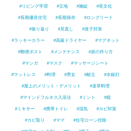
#リビング学習
#立地
#施錠
#長文化
#長期優良住宅
#長期保存
#ロングリード
#振り返り
#見直し
#迷子対策
#ラッキーカラー
#高級ドライヤー
#マグネット
#郵便ポスト
#メンテナンス
#炭の作り方
#マンガ
#マスク
#マッサージシート
#マットレス
#料理
#男女
#献立
#水銀灯
#屋上のメリット・デメリット
#道草料理
#マインドフルネス入浴法
#ミント
#鏡
#ミキサー
#携帯トイレ
#湿気
#カビ対策
#カビ取り
#ママ
#住宅ローン控除