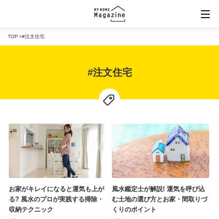
TOP
#注文住宅
規格住宅ポータル「マイホームマーケット」
#注文住宅
バーチャル住宅展示場「VRタウン」
「MY HOME MARKET」楽天市場店
お家がキレイになると運気も上が
風水鑑定士が解説! 運気を呼び込
る? 風水のプロが実践する掃除・
む土地の選び方とお家・間取りづ
収納テクニック
くりのポイント